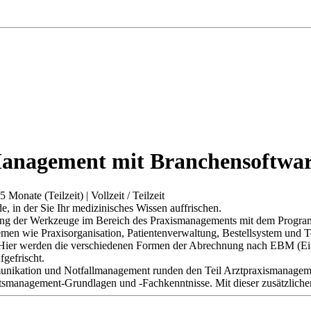
s-Management mit Branchensoft
.5 Monate (Teilzeit)
|
Vollzeit / Teilzeit
, in der Sie Ihr medizinisches Wissen auffrischen.
utzung der Werkzeuge im Bereich des Praxismanagements mit dem Pro
emen wie Praxisorganisation, Patientenverwaltung, Bestellsystem und 
. Hier werden die verschiedenen Formen der Abrechnung nach EBM (E
fgefrischt.
munikation und Notfallmanagement runden den Teil Arztpraxismanagem
ätsmanagement-Grundlagen und -Fachkenntnisse. Mit dieser zusätzliche