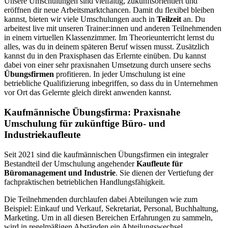
Unsere Umschulungen sind vielfältig, zukunftsorientiert und
eröffnen dir neue Arbeitsmarktchancen. Damit du flexibel bleiben
kannst, bieten wir viele Umschulungen auch in
Teilzeit
an. Du
arbeitest live mit unseren Trainer:innen und anderen Teilnehmenden
in einem virtuellen Klassenzimmer. Im Theorieunterricht lernst du
alles, was du in deinem späteren Beruf wissen musst. Zusätzlich
kannst du in den Praxisphasen das Erlernte einüben. Du kannst
dabei von einer sehr praxisnahen Umsetzung durch unsere sechs
Übungsfirmen
profitieren. In jeder Umschulung ist eine
betriebliche Qualifizierung inbegriffen, so dass du in Unternehmen
vor Ort das Gelernte gleich direkt anwenden kannst.
Kaufmännische Übungsfirma: Praxisnahe
Umschulung für zukünftige Büro- und
Industriekaufleute
Seit 2021 sind die kaufmännischen Übungsfirmen ein integraler
Bestandteil der Umschulung angehender
Kaufleute für
Büromanagement und Industrie
. Sie dienen der Vertiefung der
fachpraktischen betrieblichen Handlungsfähigkeit.
Die Teilnehmenden durchlaufen dabei Abteilungen wie zum
Beispiel: Einkauf und Verkauf, Sekretariat, Personal, Buchhaltung,
Marketing. Um in all diesen Bereichen Erfahrungen zu sammeln,
wird in regelmäßigen Abständen ein Abteilungswechsel