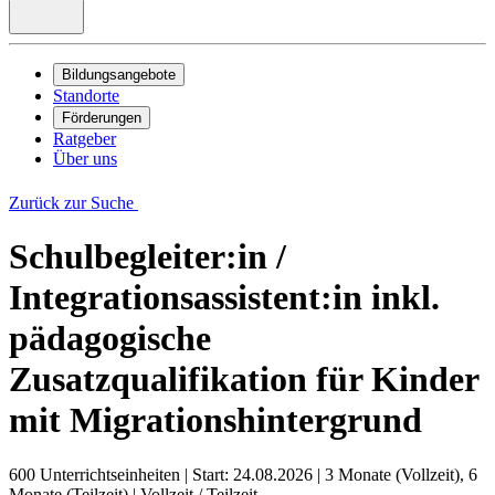
Bildungsangebote
Standorte
Förderungen
Ratgeber
Über uns
Zurück zur Suche
Schulbegleiter:in /
Integrationsassistent:in inkl.
pädagogische
Zusatzqualifikation für Kinder
mit Migrationshintergrund
600 Unterrichtseinheiten
|
Start: 24.08.2026
|
3 Monate (Vollzeit), 6
Monate (Teilzeit)
|
Vollzeit / Teilzeit