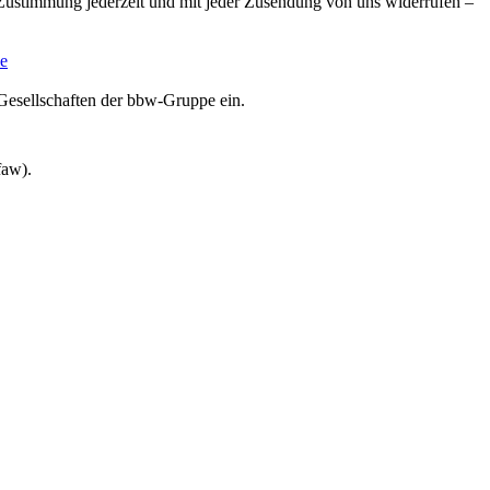
e Zustimmung jederzeit und mit jeder Zusendung von uns widerrufen –
e
Gesellschaften der bbw-Gruppe ein.
faw).