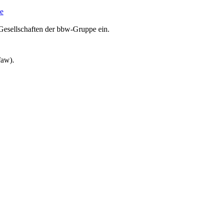
e
Gesellschaften der bbw-Gruppe ein.
faw).