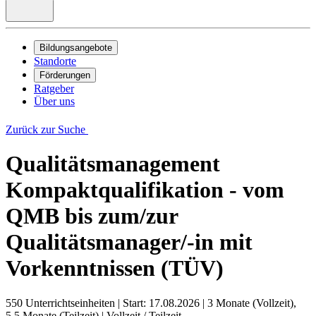
Bildungsangebote
Standorte
Förderungen
Ratgeber
Über uns
Zurück zur Suche
Qualitätsmanagement
Kompaktqualifikation - vom
QMB bis zum/zur
Qualitätsmanager/-in mit
Vorkenntnissen (TÜV)
550 Unterrichtseinheiten
|
Start: 17.08.2026
|
3 Monate (Vollzeit),
5.5 Monate (Teilzeit)
|
Vollzeit / Teilzeit