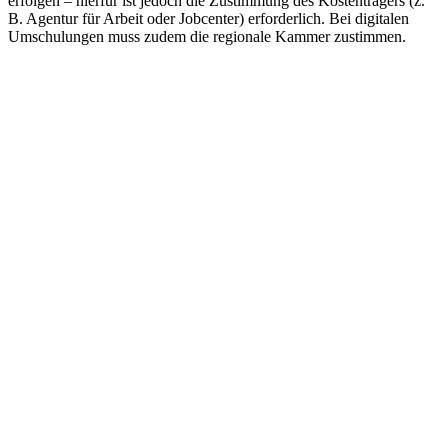
erfolgen – hierfür ist jedoch die Zustimmung des Kostenträgers (z.
B. Agentur für Arbeit oder Jobcenter) erforderlich. Bei digitalen
Umschulungen muss zudem die regionale Kammer zustimmen.