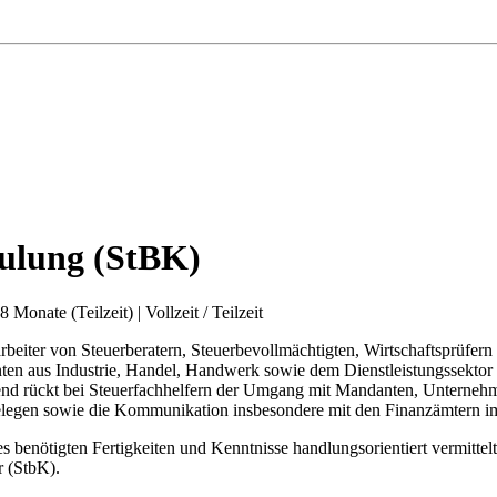
hulung (StBK)
8 Monate (Teilzeit)
|
Vollzeit / Teilzeit
arbeiter von Steuerberatern, Steuerbevollmächtigten, Wirtschaftsprüfern
anten aus Industrie, Handel, Handwerk sowie dem Dienstleistungssekto
end rückt bei Steuerfachhelfern der Umgang mit Mandanten, Unterneh
n Belegen sowie die Kommunikation insbesondere mit den Finanzämtern
enötigten Fertigkeiten und Kenntnisse handlungsorientiert vermittelt
r (StbK).