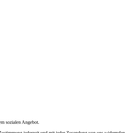
rem sozialen Angebot.
e Zustimmung jederzeit und mit jeder Zusendung von uns widerrufen –