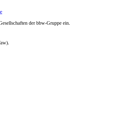
e
Gesellschaften der bbw-Gruppe ein.
faw).